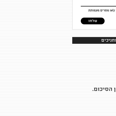
ו\או מסרים מעמותת
שלחו
חניכים