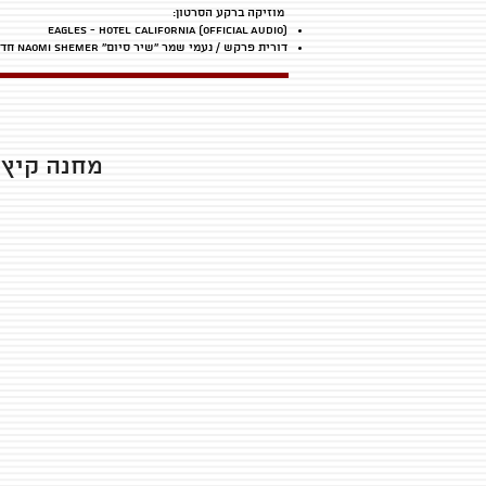
מוזיקה ברקע הסרטון:
Eagles - Hotel California (Official Audio)
דורית פרקש / נעמי שמר ''שיר סיום'' Naomi Shemer חדג'ידאקיס
מחנה קיץ 2024 הגיע לסיומו ואתם מוזמנים לצפות בסרטון הסיכו