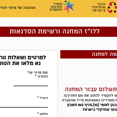
ללו״ז המחנה ורשימת הסדנאות
ה למחנה
לפרטים ושאלות טר
נא מלאו את הטופ
שם פרטי של
ההורה
תשלום עבור המחנה
ש להקפיד לכתוב את שם החניך/ה
דוא״ל
 משרדינו באמצעות מייל שהעברה
10),סניף 865 חשבון
וער מוסיקלי בישראל.
טלפון