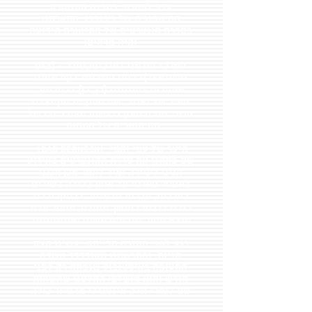
ערב למחרת, במבנה התזמורת
הסימפונית של נירנברג. התארחנו
בסדרת קונצרטים של התזמורת הידועה
והיה מדהים!
המרכז הגרמני לארכיטקטורה - (Daz
zentrum)- ביום השלישי לקח אותנו
אוטובוס לימוזינה (כן, כן) לביירוית,
העיר של ואגנר, שם התקיים הקונצרט
השני שהיה טעון ברגשות מעורבים בשל
ההיסטוריה של המקום.
היער של עמי ותמי- (Bad Berneck)-
שם פתחנו את סדרת הקונצרטים באירוע
חגיגי לעיירה ומיד לאחר מכן חגגנו
באפטר פארטי עד אחת בלילה בשירים
בערבית, עברית וגרמנית. לבסוף ירדנו
כולנו רגלית בחושך מוחלט, מההר עליו
נמצא היער וזה היה פשוט ואווווווווווו.
רגע לפני החזרה הבייתה- עשינו קצת
קניות, והתרשמנו מאודדדד משדה
התעופה באיסטנבול שנפתח רק לפני
חודש והוא מושלם! החלטנו שהשהות
שם לגמרי חלק אינטגרלי מהסיור כולו.