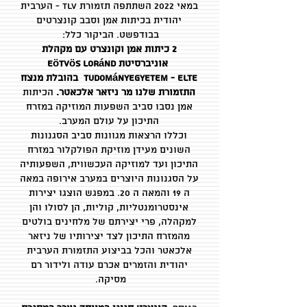
במאי 2022 השתתפה תזמורת TLV - הערבית
יהודית בכיתות אמן וסבב קונצרטים
בבודפשט. הביקור כלל:
2 כיתות אמן וקונצרט עם מקהלת
אוניברסיטת Eötvös Loránd
Tudományegyetem - ELTE בהובלת מנצח
התזמורת שלנו מר ניזאר אלכאטר.
הכיתות
אמן נסבו סביב השפעות המוזיקה במזרח
התיכון על עולם המערב.
וכללו הרצאות מגוונות סביב הסגנונות
השונים מעידן מוזיקת הפולקלור במזרח
התיכון ועד למוזיקה העכשווית, השפעותיה
על הסגנונות היוצרים במערב אירופה במאה
ה 19 והמאה ה 20. במפגש הוצגו יצירות
אינסטרומנטליות, קוליות, הן לסולו והן
למקהלה, פרי יצירתם של מלחינים בולטים
מהמזרח התיכון לצד יצירותיו של ניזאר
אלכאטר והכל בביצוע התזמורת הערבית
יהודית והזמרים אכרם עודה ולידור רם
מסיקה.