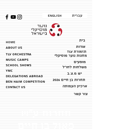
עברית
English
בית
HOME
אודות
about us
TLV תזמורת
TLV Orchestra
מחנות נוער מוסיקלי
music camps
מופעים
School shows
משלחות לחו״ל
YMC
יש מ.צ.ב
Delegations abroad
2026 תחרות בן חיים
ben haim competition
ארכיון העמותה
Contact us
צור קשר
תחרות ע״ש
פאול בן חיים