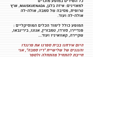
כל השירים במופע מוכרים
למאזינים: איזה בלגן, Maiskuenada, ארץ
טרופית, מסיבה של סמבה, אולה-לה
אולה-לה ועוד.
המופע כולל לימוד הכלים המוסיקליים :
פנדיירו, סורדו, טמבורין, אגוגו, בירינבאו,
שקיירה, קאוואיניו ועוד...
היום אירחנו בבית ספרנו את פרננדו
והנגנים של שלישיית "ריו סמבה", אני
חייבת להתחיל מהתחלה ולספר
שאני קיבלתי טלפון שמגיע לנו מופע חינם
ממש בימים הראשונים של החזרה
ללימודים... ...אז עכשיו אני אומרת וכך גם
הילדים,
המורות וצוות ההנהלה של בית הספר
שההתאמה הייתה התאמה
מושששששלללממת
כל כך נהנינו ונסחפנו בקצב הסמבה
האיכותי שברצוני להודות לכם על המתנה
הנפלאה שלה זכינו, זה לא מובן מאליו.
בדיוק מה שילדי בית הספר שלנו
מהקטנים ועד הגדולים וצוות המורות שלא
יכלו שלא להיסחף לריקודים, שירה ורק
חיוכים לזה
היינו כל כך זקוקים אחרי המצב הקשה