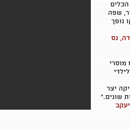
הכלים
ר, שפה
ו נופך
דה, נס
 מוסרי
לילדי
קה יצר
ת שונים."
יעקב