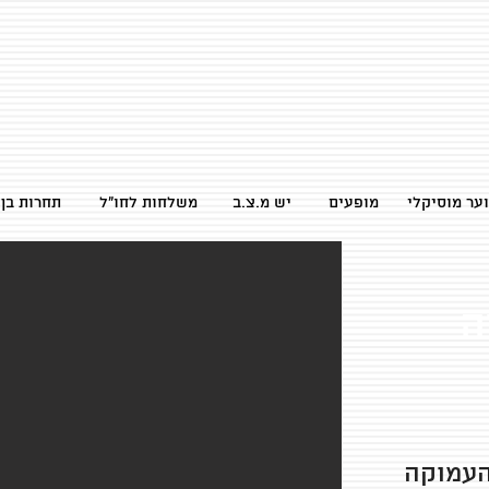
ער מוסיקלי
מופעים
יש מ.צ.ב
משלחות לחו״ל
2026 תחרות ב
ה
העמוקה