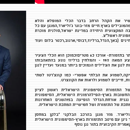
שיר את הקהל הרחב בדבר הכלי המופלא והלא
המובילים בארץ.חיים מזר-בוגר ג'וליארד,המנגן עם כל
בה המקצועית היחידה במדינת ישראל,סולנית מוכרת
פונית ראשל"צ.
ים (באך,הנדל,ברליוז,דבוסי,ארגוב,רכטר בלום ועוד
הטובה הינו כלי הנשיפה ממתכת הגדול ביותר בתזמורת- אורכו כ6 מטרים!כמוכן הוא הכלי הצעיר
ביותר מכל כלי הנשיפה.הוא הומצא באמצע המאה ה19 - והמלחין ברליוז נוגע בהתאהבותו
 לנגן את הצלילים הנמוכים ביותר במנעד ועדיין לנגן
יקה,לשמוע את הבלתי אפשרי- כמו קונצ'רטו לשתי
ות, חייבים לשמוע ולראות את הקונצרט.
ל התזמורת הסימפונית הישראלית ראשון לציון
מורות החשובות בארץ-הפילהרמונית הישראלית, הסימפונית
ירושלים, הסימפונית רעננה ועוד בתור נגנית אורחת.הנדלר הופיעה ב15השנים האחרונות
מתכת של התזמורת ושל חמישיית המתכת הישראלית.
ליארד. מזר מנגן בהרכב הבלקני "בלקן במחסן
 ניגן עם מיטב התזמורות בארץ-הסימפונית הישראלית
אמרית הקיבוצית בתור נגן נוסף