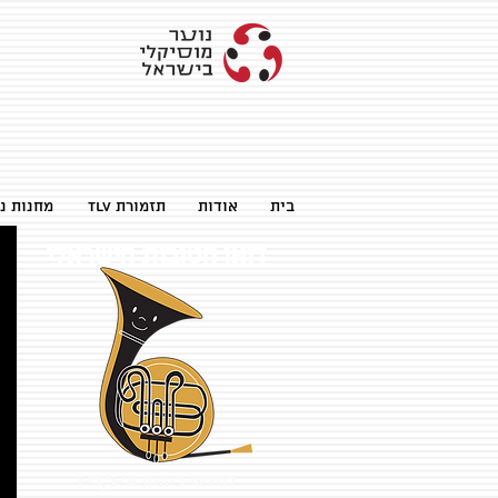
בית
אודות
TLV תזמורת
מחנות נו
דואו הטובות הישראלי
לגילאי כיתות א'-ג',ד'-ו