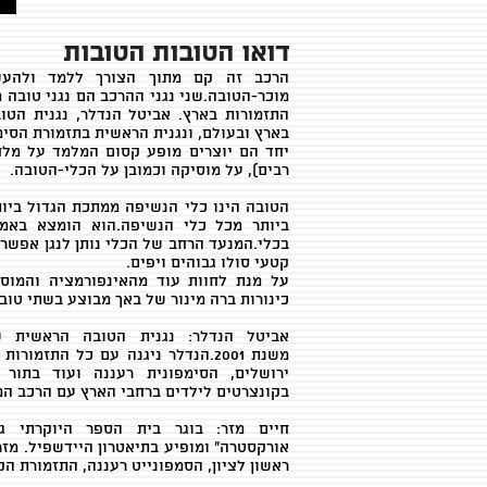
דואו הטובות הטובות
הרכב זה קם מתוך הצורך ללמד ולהע
מוכר-הטובה.שני נגני ההרכב הם נגני טובה מ
התזמורות בארץ. אביטל הנדלר, נגנית הטו
בארץ ובעולם, ונגנית הראשית בתזמורת הסימ
יחד הם יוצרים מופע קסום המלמד על מלחינ
רבים), על מוסיקה וכמובן על הכלי-הטובה.
בכלי.המנעד הרחב של הכלי נותן לנגן אפשרות
קטעי סולו גבוהים ויפים.
על מנת לחוות עוד מהאינפורמציה והמוס
כינורות ברה מינור של באך מבוצע בשתי טוב
אביטל הנדלר: נגנית הטובה הראשית ש
משנת 2001.הנדלר ניגנה עם כל התז
בקונצרטים לילדים ברחבי הארץ עם הרכב ה
חיים מזר: בוגר בית הספר היוקרתי גו
אורקסטרה" ומופיע בתיאטרון היידשפיל. מזר
ראשון לציון, הסמפונייט רעננה, התזמורת הק